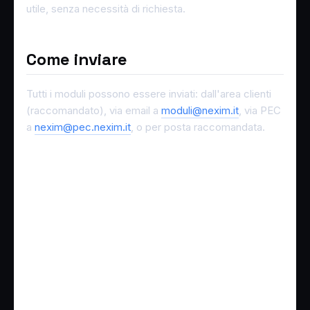
utile, senza necessità di richiesta.
Come inviare
Tutti i moduli possono essere inviati: dall'area clienti
(raccomandato), via email a
moduli@nexim.it
, via PEC
a
nexim@pec.nexim.it
, o per posta raccomandata.