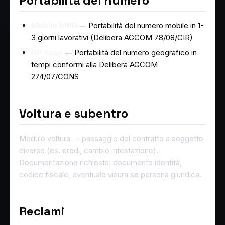
Portabilità del numero
Mobile MNP
— Portabilità del numero mobile in 1-
3 giorni lavorativi (Delibera AGCOM 78/08/CIR)
NP fisso
— Portabilità del numero geografico in
tempi conformi alla Delibera AGCOM
274/07/CONS
Voltura e subentro
Modulo voltura — passaggio del contratto a soggetto
diverso (es. eredi, cambio intestazione).
Documentazione richiesta: documento identità,
codice fiscale, eventuale visura se persona giuridica.
Reclami