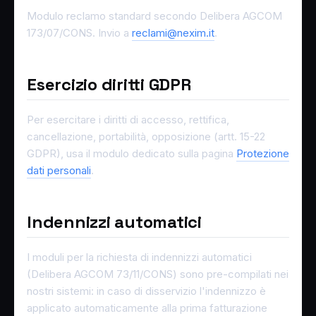
Modulo reclamo standard secondo Delibera AGCOM
173/07/CONS. Invio a
reclami@nexim.it
.
Esercizio diritti GDPR
Per esercitare i diritti di accesso, rettifica,
cancellazione, portabilità, opposizione (artt. 15-22
GDPR), usa il modulo dedicato sulla pagina
Protezione
dati personali
.
Indennizzi automatici
I moduli per la richiesta di indennizzi automatici
(Delibera AGCOM 73/11/CONS) sono pre-compilati nei
nostri sistemi: in caso di disservizio l'indennizzo è
applicato automaticamente alla prima fatturazione