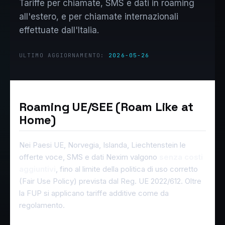
Tariffe per chiamate, SMS e dati in roaming
all'estero, e per chiamate internazionali
effettuate dall'Italia.
ULTIMO AGGIORNAMENTO:
2026-05-26
Roaming UE/SEE (Roam Like at
Home)
Nei Paesi UE, Norvegia, Islanda, Liechtenstein le
offerte voce, SMS e dati Nexim valgono
senza costi
aggiuntivi
, fino al limite della politica di uso corretto
(Fair Use Policy) prevista dal Reg. UE 2022/612. Oltre
la FUP si applicano tariffe additive come da
regolamento.