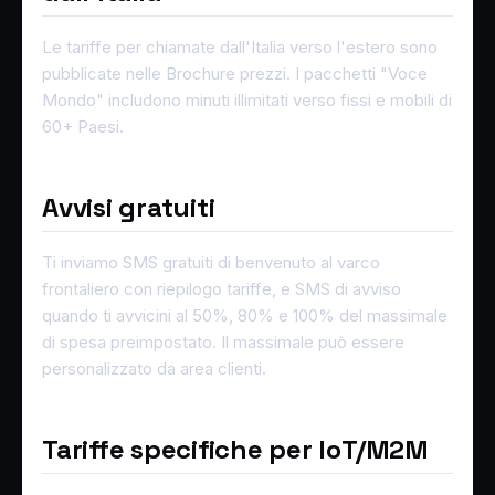
Le tariffe per chiamate dall'Italia verso l'estero sono
pubblicate nelle Brochure prezzi. I pacchetti "Voce
Mondo" includono minuti illimitati verso fissi e mobili di
60+ Paesi.
Avvisi gratuiti
Ti inviamo SMS gratuiti di benvenuto al varco
frontaliero con riepilogo tariffe, e SMS di avviso
quando ti avvicini al 50%, 80% e 100% del massimale
di spesa preimpostato. Il massimale può essere
personalizzato da area clienti.
Tariffe specifiche per IoT/M2M