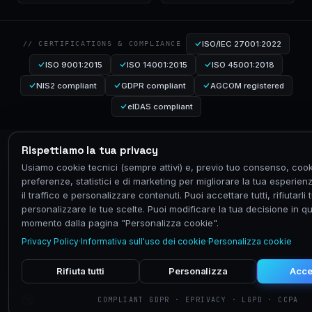
ISO/IEC 27001:2022
// CERTIFICATIONS & COMPLIANCE
ISO 9001:2015
ISO 14001:2015
ISO 45001:2018
NIS2 compliant
GDPR compliant
AGCOM registered
eIDAS compliant
Rispettiamo la tua privacy
Usiamo cookie tecnici (sempre attivi) e, previo tuo consenso, cook
preferenze, statistici e di marketing per migliorare la tua esperien
il traffico e personalizzare contenuti. Puoi accettare tutti, rifiutarli t
personalizzare le tue scelte. Puoi modificare la tua decisione in qu
momento dalla pagina "Personalizza cookie".
Privacy Policy
·
Informativa sull'uso dei cookie
·
Personalizza cookie
Rifiuta tutti
Personalizza
Accet
COMPLIANT GDPR · EPRIVACY · LGPD · CCPA