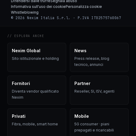
Difendersi dalle truffe
Segnala abuso
Informativa sull'uso dei cookie
Personalizza cookie
Whistleblowing
© 2026 Nexim Italia S.r.l. · P.IVA IT02575760067
// ESPLORA ANCHE
Nexim Global
News
Sito istituzionale e holding
Press release, blog
tecnico, annunci
Fornitori
Partner
Diventa vendor qualificato
Reseller, SI, ISV, agenti
Nexim
Privati
Mobile
Fibra, mobile, smart home
5G consumer · piani
prepagati e ricaricabili