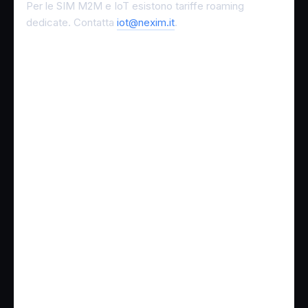
Per le SIM M2M e IoT esistono tariffe roaming
dedicate. Contatta
iot@nexim.it
.