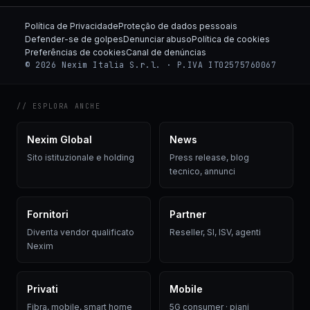
Política de Privacidade
Proteção de dados pessoais
Defender-se de golpes
Denunciar abuso
Política de cookies
Preferências de cookies
Canal de denúncias
© 2026 Nexim Italia S.r.l. · P.IVA IT02575760067
// ESPLORA ANCHE
Nexim Global
News
Sito istituzionale e holding
Press release, blog
tecnico, annunci
Fornitori
Partner
Diventa vendor qualificato
Reseller, SI, ISV, agenti
Nexim
Privati
Mobile
Fibra, mobile, smart home
5G consumer · piani