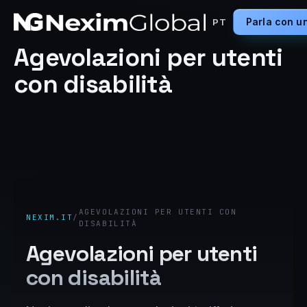
Parla con u
PT
Agevolazioni per utenti
con disabilità
AGEVOLAZIONI PER UTENTI CON
NEXIM.IT
/
DISABILITÀ
Agevolazioni per utenti
con disabilità