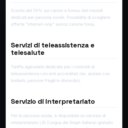
Sconto del 50% sui canoni e bonus dati mensili
dedicati per persone sorde. Possibilità di scegliere
offerte "internet-only" senza canone fonia.
Servizi di teleassistenza e
telesalute
Tariffe agevolate dedicate per i contratti di
teleassistenza con enti accreditati (es. anziani con
badanti, persone fragili in domicilio).
Servizio di interpretariato
Per le persone sorde, è disponibile un servizio di
interpretariato LIS (Lingua dei Segni Italiana) gratuito