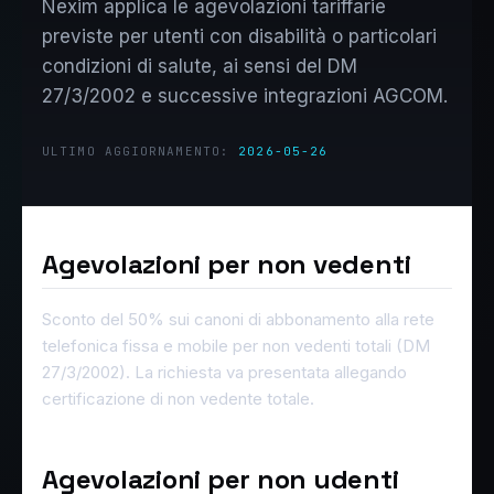
Nexim applica le agevolazioni tariffarie
previste per utenti con disabilità o particolari
condizioni di salute, ai sensi del DM
27/3/2002 e successive integrazioni AGCOM.
ULTIMO AGGIORNAMENTO:
2026-05-26
Agevolazioni per non vedenti
Sconto del 50% sui canoni di abbonamento alla rete
telefonica fissa e mobile per non vedenti totali (DM
27/3/2002). La richiesta va presentata allegando
certificazione di non vedente totale.
Agevolazioni per non udenti