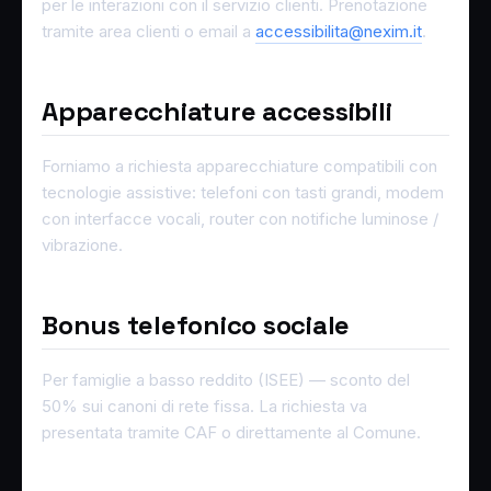
per le interazioni con il servizio clienti. Prenotazione
tramite area clienti o email a
accessibilita@nexim.it
.
Apparecchiature accessibili
Forniamo a richiesta apparecchiature compatibili con
tecnologie assistive: telefoni con tasti grandi, modem
con interfacce vocali, router con notifiche luminose /
vibrazione.
Bonus telefonico sociale
Per famiglie a basso reddito (ISEE) — sconto del
50% sui canoni di rete fissa. La richiesta va
presentata tramite CAF o direttamente al Comune.