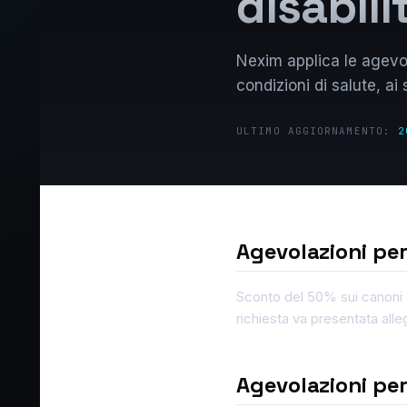
disabili
Nexim applica le agevola
condizioni di salute, 
ULTIMO AGGIORNAMENTO:
2
Agevolazioni pe
Sconto del 50% sui canoni d
richiesta va presentata all
Agevolazioni pe