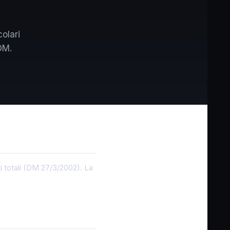
colari
OM.
i totali (DM 27/3/2002). La