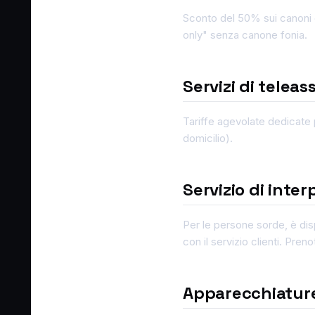
Sconto del 50% sui canoni e
only" senza canone fonia.
Servizi di teleas
Tariffe agevolate dedicate p
domicilio).
Servizio di inter
Per le persone sorde, è dispo
con il servizio clienti. Pren
Apparecchiature