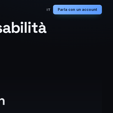
Parla con un account
IT
abilità
n