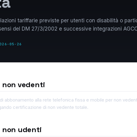
tà
zioni tariffarie previste per utenti con disabilità o parti
ai sensi del DM 27/3/2002 e successive integrazioni AGC
026-05-26
r non vedenti
i abbonamento alla rete telefonica fissa e mobile per non vedent
egando certificazione di non vedente totale.
r non udenti