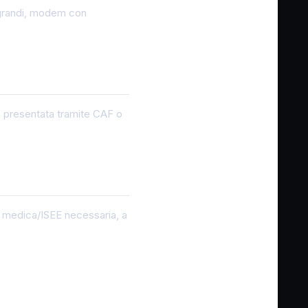
i grandi, modem con
va presentata tramite CAF o
ne medica/ISEE necessaria, a