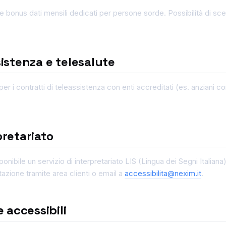
 bonus dati mensili dedicati per persone sorde. Possibilità di sceg
sistenza e telesalute
er i contratti di teleassistenza con enti accreditati (es. anziani co
pretariato
nibile un servizio di interpretariato LIS (Lingua dei Segni Italiana) 
otazione tramite area clienti o email a
accessibilita@nexim.it
.
 accessibili