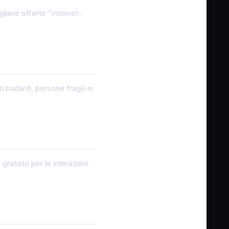
liere offerte "internet-
n badanti, persone fragili in
gratuito per le interazioni