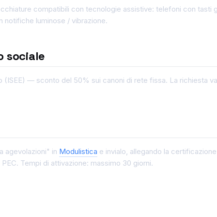
cchiature compatibili con tecnologie assistive: telefoni con tast
n notifiche luminose / vibrazione.
 sociale
o (ISEE) — sconto del 50% sui canoni di rete fissa. La richiesta 
a agevolazioni" in
Modulistica
e invialo, allegando la certificazio
 PEC. Tempi di attivazione: massimo 30 giorni.