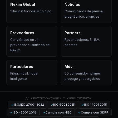
Nexim Global
Noticias
Sitio institucional y holding
Comunicados de prensa,
blog técnico, anuncios
Proveedores
Partners
Conviértase en un
Revendedores, SI, ISV,
proveedor cualificado de
agentes
Nexim
Particulares
Móvil
Fibra, móvil, hogar
5G consumidor · planes
inteligente
prepago y recargables
// CERTIFICACIONES Y CUMPLIMIENTO
ISO/IEC 27001:2022
ISO 9001:2015
ISO 14001:2015
ISO 45001:2018
Cumple con NIS2
Cumple con GDPR