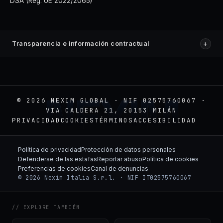
DSA (Reg. UE 2022/2065)
+
Transparencia e información contractual
NEXIM
© 2026 NEXIM GLOBAL · NIF 02575760067 ·
VIA CALDERA 21, 20153 MILÁN
PRIVACIDAD
COOKIES
TÉRMINOS
ACCESIBILIDAD
Política de privacidad
Protección de datos personales
Defenderse de las estafas
Reportar abuso
Política de cookies
Preferencias de cookies
Canal de denuncias
© 2026 Nexim Italia S.r.l. · NIF IT02575760067
// EXPLORE TAMBIÉN