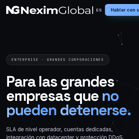
Hablar con 
ES
ENTERPRISE · GRANDES CORPORACIONES
Para
las
grandes
empresas
que
no
pueden
detenerse.
SLA de nivel operador, cuentas dedicadas,
integración con datacenter y protección DDoS.